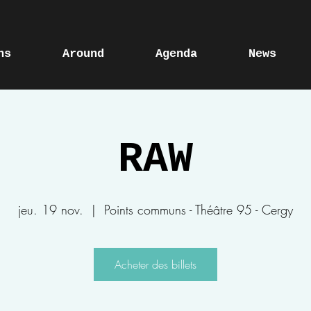
ns
Around
Agenda
News
RAW
jeu. 19 nov.
  |  
Points communs - Théâtre 95 - Cergy
Acheter des billets