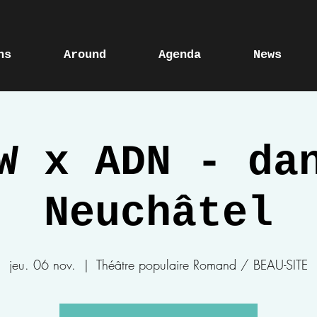
ns
Around
Agenda
News
W x ADN - da
Neuchâtel
jeu. 06 nov.
  |  
Théâtre populaire Romand / BEAU-SITE