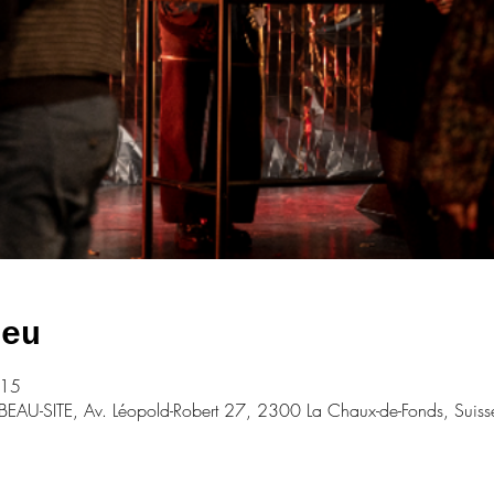
ieu
:15
BEAU-SITE, Av. Léopold-Robert 27, 2300 La Chaux-de-Fonds, Suiss