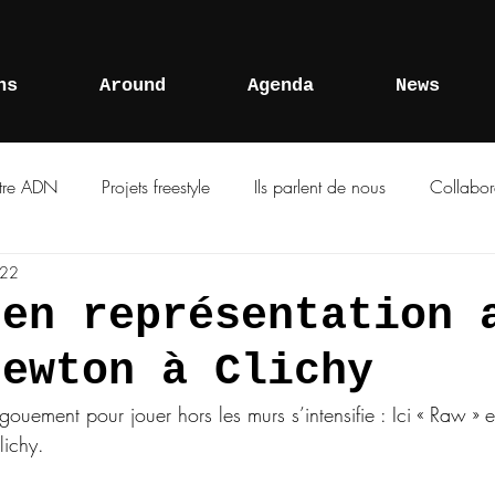
ns
Around
Agenda
News
tre ADN
Projets freestyle
Ils parlent de nous
Collabor
022
 en représentation 
Newton à Clichy
gouement pour jouer hors les murs s’intensifie : Ici « Raw » 
ichy. 