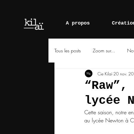
A propos
Créatio
Tous les posts
Zoom sur...
No
Cie Kilaï
20 nov. 2
“Raw”,
lycée 
Cette saison, notre en
au lycée Newton à Cl