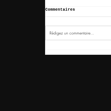
Commentaires
Rédigez un commentaire...
Edith Roux : “Les
Passant.e.s”