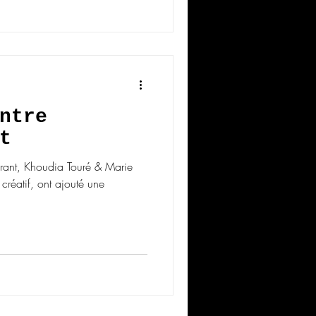
ntre
t
rant, Khoudia Touré & Marie
créatif, ont ajouté une