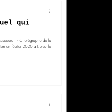
uel qui
escourant - Chorégraphe de la
on en février 2020 à Libreville