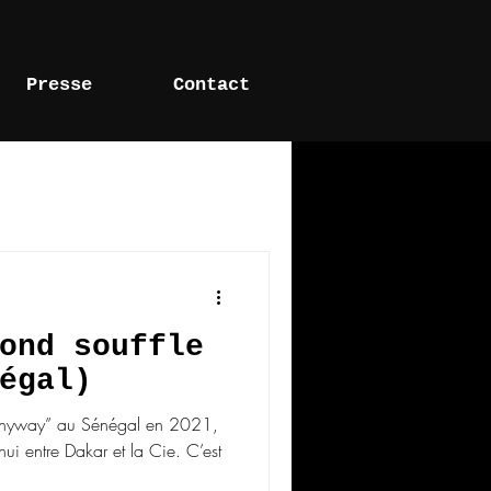
Presse
Contact
le
ond souffle
égal)
 “Anyway” au Sénégal en 2021,
’hui entre Dakar et la Cie. C’est