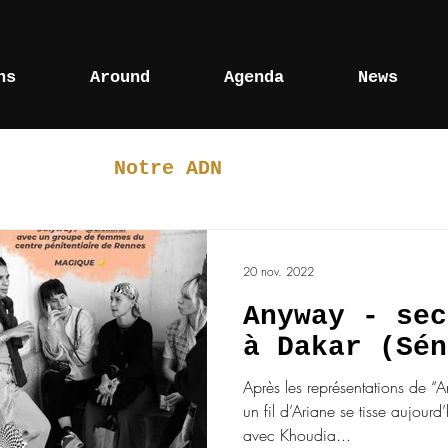
ns
Around
Agenda
News
 sur...
Notre ADN
Projets freesty
s
Collaborations
Actualité
20 nov. 2022
Anyway - sec
à Dakar (Sén
Après les représentations de
un fil d’Ariane se tisse aujourd
avec Khoudia...