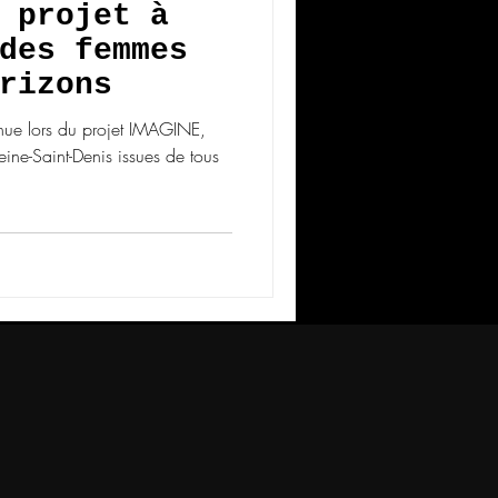
 projet à
des femmes
rizons
enue lors du projet IMAGINE,
ne-Saint-Denis issues de tous