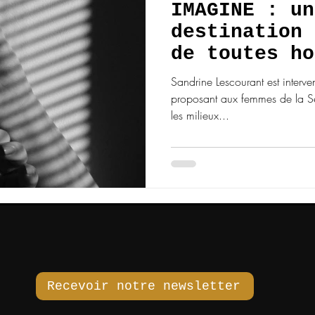
IMAGINE : un
destination 
de toutes ho
Sandrine Lescourant est interv
proposant aux femmes de la Sei
les milieux...
Recevoir notre newsletter